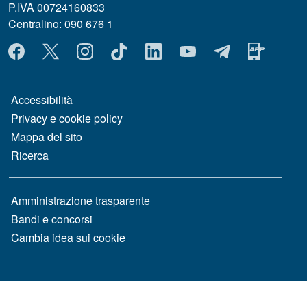
P.IVA 00724160833
Centralino: 090 676 1
MENÙ SOCIAL
MENÙ FOOTER 1
Accessibilità
Privacy e cookie policy
Mappa del sito
Ricerca
MENÙ FOOTER 2
Amministrazione trasparente
Bandi e concorsi
Cambia idea sui cookie