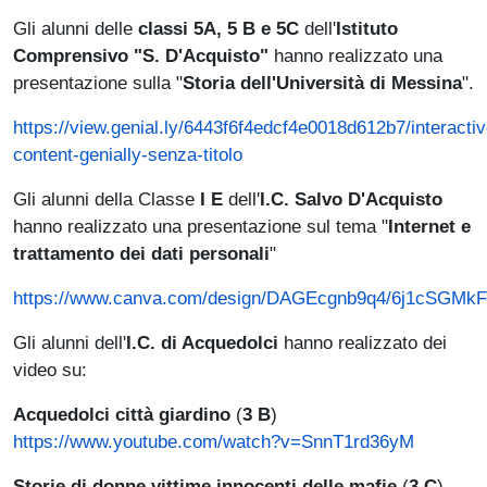
Gli alunni delle
classi 5A, 5 B e 5C
dell'
Istituto
Comprensivo "S. D'Acquisto"
hanno realizzato una
presentazione sulla "
Storia dell'Università di Messina
".
https://view.genial.ly/6443f6f4edcf4e0018d612b7/interactiv
content-genially-senza-titolo
Gli alunni della Classe
I E
dell'
I.C. Salvo D'Acquisto
hanno realizzato una presentazione sul tema "
Internet e
trattamento dei dati personali
"
https://www.canva.com/design/DAGEcgnb9q4/6j1cSGMkFl
Gli alunni dell'
I.C. di Acquedolci
hanno realizzato dei
video su:
Acquedolci città giardino
(
3 B
)
https://www.youtube.com/watch?v=SnnT1rd36yM
Storie di donne vittime innocenti delle mafie
(
3 C
)