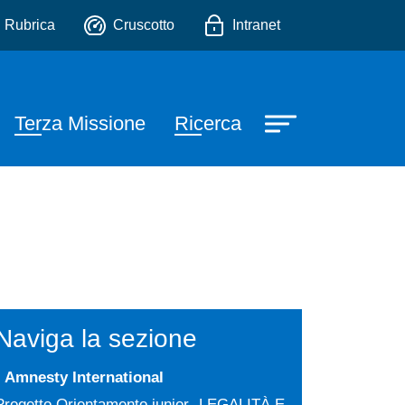
io
Rubrica
Cruscotto
Intranet
Terza Missione
Ricerca
Naviga la sezione
Amnesty International
Progetto Orientamento junior -LEGALITÀ E