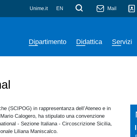
olitiche e Giuridiche
Salta al contenuto principale
Menù di serviz
Cerca
Unime.it
EN
Mail
Navigazione principale
Dipartimento
Didattica
Servizi
al
diche (SCIPOG) in rappresentanza dell’Ateneo e in
. Mario Calogero, ha stipulato una convenzione
tional - Sezione Italiana - Circoscrizione Sicilia,
onale Liliana Maniscalco.