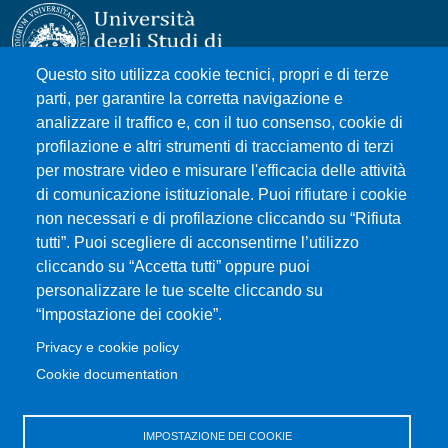
Questo sito utilizza cookie tecnici, propri e di terze
parti, per garantire la corretta navigazione e
Università degli Studi di Messina
analizzare il traffico e, con il tuo consenso, cookie di
Piazza Pugliatti, 1 - 98122 Messina
profilazione e altri strumenti di tracciamento di terzi
Cod. Fiscale 80004070837
per mostrare video e misurare l'efficacia delle attività
P.IVA 00724160833
di comunicazione istituzionale. Puoi rifiutare i cookie
Centralino: 090 676 1
non necessari e di profilazione cliccando su “Rifiuta
tutti”. Puoi scegliere di acconsentirne l’utilizzo
MENÙ SOCIAL
cliccando su “Accetta tutti” oppure puoi
personalizzare le tue scelte cliccando su
“Impostazione dei cookie”.
MENÙ FOOTER 1
Accessibility statement
Privacy e cookie policy
Privacy and cookie policy
Cookie documentation
Sitemap
Ricerca
IMPOSTAZIONE DEI COOKIE