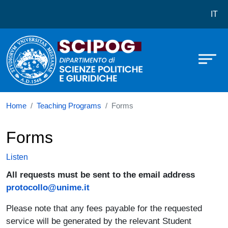
Dipartimento di Scienze Politiche e
Skip to main content
IT
Home
Teaching Programs
Forms
Forms
Listen
All requests must be sent to the email address
protocollo@unime.it
Please note that any fees payable for the requested
service will be generated by the relevant Student