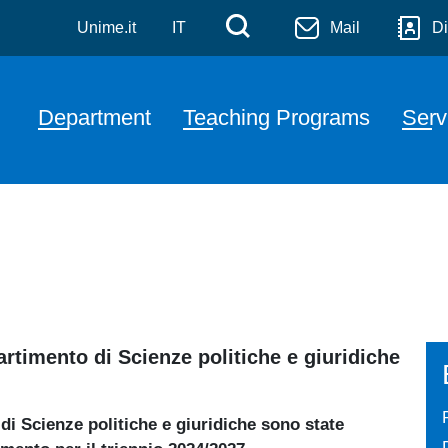
olitiche e Giuridiche
Skip to main content
Menù di servizi
Cerca
Unime.it
IT
Mail
Di
Navigazione principale
Department
Teaching Programs
Serv
partimento di Scienze politiche e giuridiche
i Scienze politiche e giuridiche sono state