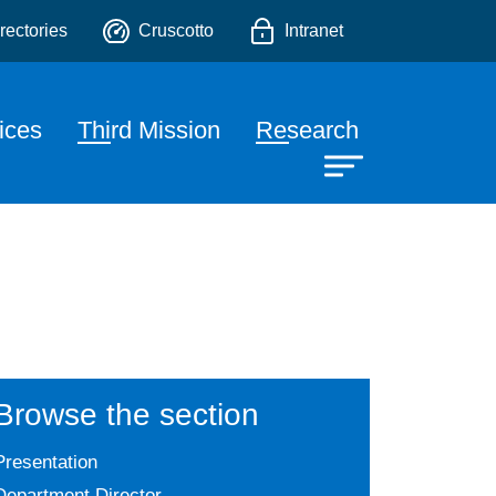
o
rectories
Cruscotto
Intranet
ices
Third Mission
Research
Browse the section
Presentation
Department Director