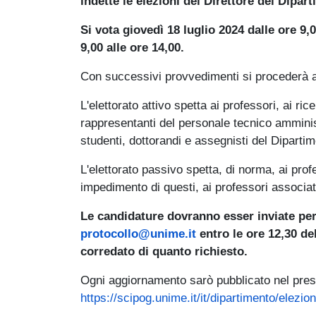
indette le elezioni del Direttore del Dipart
Si vota giovedì 18 luglio 2024 dalle ore 9,0
9,00 alle ore 14,00.
Con successivi provvedimenti si procederà a co
L'elettorato attivo spetta ai professori, ai ri
rappresentanti del personale tecnico amministr
studenti, dottorandi e assegnisti del Dipartim
L'elettorato passivo spetta, di norma, ai profe
impedimento di questi, ai professori associat
Le candidature dovranno esser inviate per
protocollo@unime.it
entro le ore 12,30 de
corredato di quanto richiesto.
Ogni aggiornamento sarò pubblicato nel pres
https://scipog.unime.it/it/dipartimento/elezion